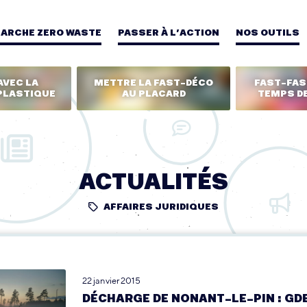
MARCHE ZERO WASTE
PASSER À L’ACTION
NOS OUTILS
AVEC LA
METTRE LA FAST-DÉCO
FAST-FASH
PLASTIQUE
AU PLACARD
TEMPS DE
ACTUALITÉS
AFFAIRES JURIDIQUES
22 janvier 2015
DÉCHARGE DE NONANT-LE-PIN : GD