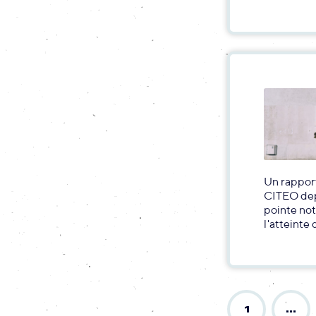
Un rappor
CITEO depu
pointe not
l'atteinte
1
…