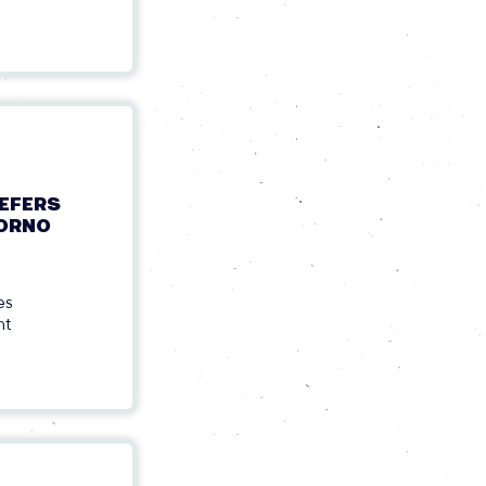
EFERS
ZORNO
es
nt