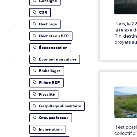
Consigne
CSR
Paris, le 
Décharge
la relaxe 
Pin, desti
Déchets du BTP
broyats au
Écoconception
Économie circulaire
Emballages
Filière REP
Fiscalité
Gaspillage alimentaire
Groupes locaux
Il est pos
Incinération
collectif d