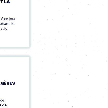
T LA
cé ce jour
Nonant-le-
us de
AGÈRES
ice
té de