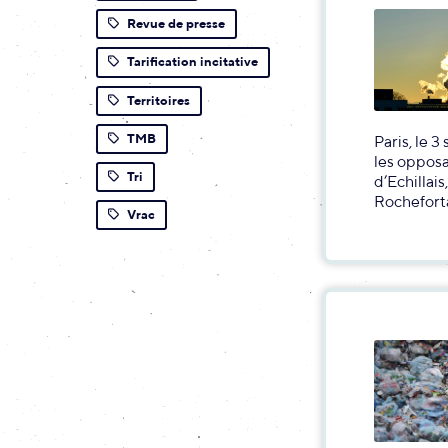
Revue de presse
Tarification incitative
Territoires
TMB
Paris, le 
les opposa
Tri
d’Echillai
Rocheforta
Vrac