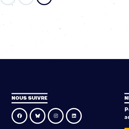
NOUS SUIVRE
N
P
a