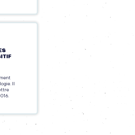
ES
ITIF
ement
ogie. Il
ettre
2016.