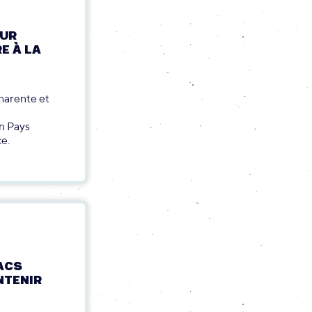
EUR
E À LA
Charente et
on Pays
ce.
ACS
NTENIR