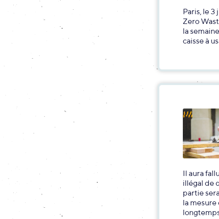
Paris, le 3
Zero Waste
la semaine
caisse à u
Il aura fa
illégal de
partie ser
la mesure 
longtemp