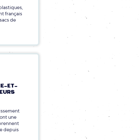
 plastiques,
nt français
 sacs de
NE-ET-
TEURS
uissement
dont une
 prennent
ve depuis