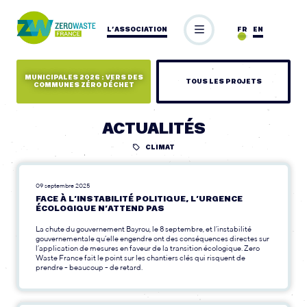
L’ASSOCIATION
FR
EN
MUNICIPALES 2026 : VERS DES
TOUS LES PROJETS
COMMUNES ZÉRO DÉCHET
ACTUALITÉS
CLIMAT
09 septembre 2025
FACE À L’INSTABILITÉ POLITIQUE, L’URGENCE
ÉCOLOGIQUE N’ATTEND PAS
La chute du gouvernement Bayrou, le 8 septembre, et l’instabilité
gouvernementale qu’elle engendre ont des conséquences directes sur
l’application de mesures en faveur de la transition écologique. Zero
Waste France fait le point sur les chantiers clés qui risquent de
prendre - beaucoup - de retard.