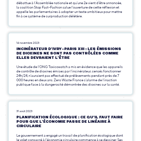
débattue à l’Assemblée nationale et qu’une 2e vient d’être annoncée,
la coalition Stop Fast-Fashion salue l’ouverture de cette réflexion et
appelle les parlementaires à adopter un texte ambitieux pour mettre
fin à ce système de surproduction délétère.
14 novembre 2023
INCINÉRATEUR D’IVRY-PARIS XIII : LES ÉMISSIONS
DE DIOXINES NE SONT PAS CONTRÔLÉES COMME
ELLES DEVRAIENT L’ÊTRE
Une étude de l’ONG Toxicowatch a mis en évidence que les appareils
de contrôle de dioxines émises par l’incinérateur, censés fonctionner
24h/24, n’auraient pas effectué de prélèvements pendant près de 7
000 heures en deux ans. Zero Waste France s’alarme de l’inaction
publique face à la dangerosité démontrée des dioxines sur la santé.
31 août 2023
PLANIFICATION ÉCOLOGIQUE : CE QU’IL FAUT FAIRE
POUR QUE L’ÉCONOMIE PASSE DE LINÉAIRE À
CIRCULAIRE
Le gouvernement a engagé un travail de planification écologique dont
le volet consacré à l’économie circulaire commence à se dessiner. Ses