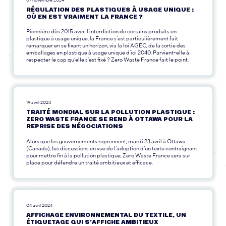
RÉGULATION DES PLASTIQUES À USAGE UNIQUE :
OÙ EN EST VRAIMENT LA FRANCE ?
Pionnière dès 2015 avec l’interdiction de certains produits en
plastique à usage unique, la France s’est particulièrement fait
remarquer en se fixant un horizon, via la loi AGEC, de la sortie des
emballages en plastique à usage unique d’ici 2040. Parvient-elle à
respecter le cap qu’elle s’est fixé ? Zero Waste France fait le point.
19 avril 2024
TRAITÉ MONDIAL SUR LA POLLUTION PLASTIQUE :
ZERO WASTE FRANCE SE REND À OTTAWA POUR LA
REPRISE DES NÉGOCIATIONS
Alors que les gouvernements reprennent, mardi 23 avril à Ottawa
(Canada), les discussions en vue de l’adoption d’un texte contraignant
pour mettre fin à la pollution plastique, Zero Waste France sera sur
place pour défendre un traité ambitieux et efficace.
04 avril 2024
AFFICHAGE ENVIRONNEMENTAL DU TEXTILE, UN
ÉTIQUETAGE QUI S’AFFICHE AMBITIEUX