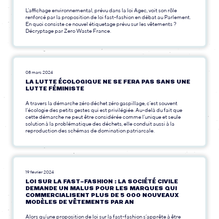
L’affichage environnemental, prévu dans la loi Agec, voit son rôle
renforcé par la proposition de loi fast-fashion en débat au Parlement.
En quoi consiste ce nouvel étiquetage prévu sur les vêtements ?
Décryptage par Zero Waste France.
08 mars 2024
LA LUTTE ÉCOLOGIQUE NE SE FERA PAS SANS UNE
LUTTE FÉMINISTE
A travers la démarche zéro déchet zéro gaspillage, c’est souvent
l’écologie des petits gestes qui est privilégiée. Au-delà du fait que
cette démarche ne peut être considérée comme l’unique et seule
solution à la problématique des déchets, elle conduit aussi à la
reproduction des schémas de domination patriarcale.
19 février 2024
LOI SUR LA FAST-FASHION : LA SOCIÉTÉ CIVILE
DEMANDE UN MALUS POUR LES MARQUES QUI
COMMERCIALISENT PLUS DE 5 000 NOUVEAUX
MODÈLES DE VÊTEMENTS PAR AN
Alors qu’une proposition de loi sur la fast-fashion s’apprête à être