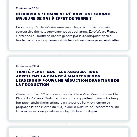
16 décembre 2024
DÉCHARGES : COMMENT RÉDUIRE UNE SOURCE
MAJEURE DE GAZ À EFFET DE SERRE ?
En France, près de 75% des émissions de gaz à effet de serre du
secteur des déchets proviennent des décharges. Zero Waste France
alerte face au méthane encore généré par la décomposition des
biodéchets toujours présents dans les ordures ménagères résiduelles.
07 novembre 2024
TRAITÉ PLASTIQUE : LES ASSOCIATIONS
APPELLENT LA FRANCE À MAINTENIR SON
LEADERSHIP POUR UNE RÉDUCTION DRASTIQUE DE
LA PRODUCTION
Alors que la COP 29 s’ouvre ce lundi à Bakou, Zero Waste France, No
Plastic In My Sea et Surfrider Foundation rappellent qu’un autre temps
fort pour l’action internationale en faveur de l’environnement se
prépare à Busan (Corée du Sud), avec l’ouverture, ce 25 novembre, de
la 5e session de négociations sur la pollution plastique.
07 novembre 2024