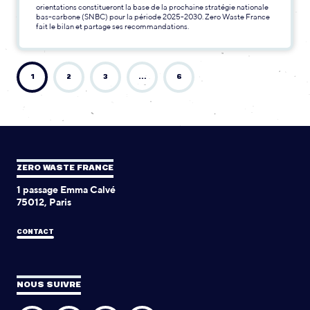
orientations constitueront la base de la prochaine stratégie nationale
bas-carbone (SNBC) pour la période 2025-2030. Zero Waste France
fait le bilan et partage ses recommandations.
1
2
3
…
6
ZERO WASTE FRANCE
1 passage Emma Calvé
75012, Paris
CONTACT
NOUS SUIVRE