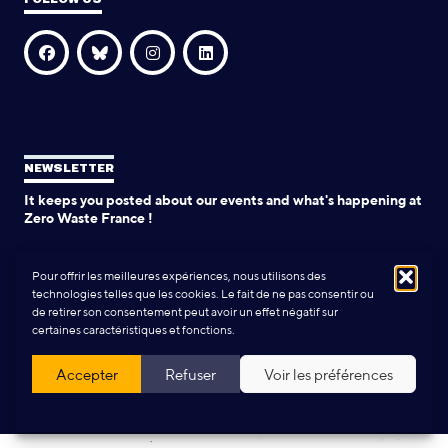
NEWSLETTER
It keeps you posted about our events and what's happening at
Zero Waste France !
SIGN UP
Pour offrir les meilleures expériences, nous utilisons des
technologies telles que les cookies. Le fait de ne pas consentir ou
de retirer son consentement peut avoir un effet négatif sur
certaines caractéristiques et fonctions.
Design and production:
Yann Rolland
+
Thibaut Caroli
Accepter
Refuser
Voir les préférences