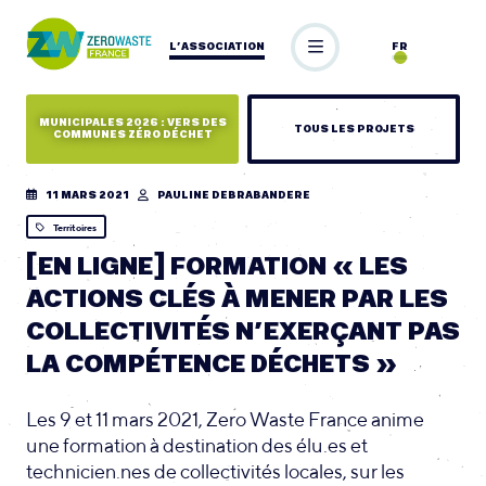
L’ASSOCIATION
FR
MUNICIPALES 2026 : VERS DES
TOUS LES PROJETS
COMMUNES ZÉRO DÉCHET
11 MARS 2021
PAULINE DEBRABANDERE
Territoires
[EN LIGNE] FORMATION « LES
ACTIONS CLÉS À MENER PAR LES
COLLECTIVITÉS N’EXERÇANT PAS
LA COMPÉTENCE DÉCHETS »
Les 9 et 11 mars 2021, Zero Waste France anime
une formation à destination des élu.es et
technicien.nes de collectivités locales, sur les