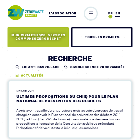
L’ASSOCIATION
FR
EN
MUNICIPALES 2026 : VERS DES
TOUS LES PROJETS
COMMUNES ZÉRO DÉCHET
RECHERCHE
LOI ANTI GASPILLAGE
OBSOLESCENCE PROGRAMMÉE
ACTUALITÉS
13 février 2014
ULTIMES PROPOSITIONS DU CNIID POUR LE PLAN
NATIONAL DE PRÉVENTION DES DÉCHETS
Après avoir travaillé durant plusieurs mois au sein du groupe de travail
chargé de concevoir le Plan national de prévention des déchets 2014-
2020, le Cniid (Zero Waste France) a renouvelé une dernière fois ses
propositions à l’occasion de la Consultation publique précédant
l’adoption définitive du texte, d’ici quelques semaines.