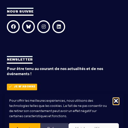
NOUS SUIVRE
NEWSLETTER
Pour être tenu au courant de nos actualités et de nos
événements !
JE M'ABONNE
Pour offrir les meilleures expériences, nous utilisons des
technologies telles que les cookies. Le fait de ne pas consentir ou
POLITIQUE DE CONFIDENTIALITÉ
de retirer son consentement peut avoir un effet négatif sur
certaines caractéristiques et fonctions.
Conception & Réalisation:
Yann Rolland
+
Thibaut Caroli