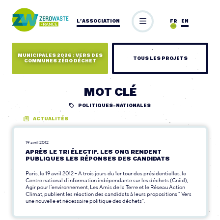
L’ASSOCIATION
FR
EN
MUNICIPALES 2026 : VERS DES
TOUS LES PROJETS
COMMUNES ZÉRO DÉCHET
MOT CLÉ
POLITIQUES-NATIONALES
ACTUALITÉS
19 avril 2012
APRÈS LE TRI ÉLECTIF, LES ONG RENDENT
PUBLIQUES LES RÉPONSES DES CANDIDATS
Paris, le 19 avril 2012 - A trois jours du 1er tour des présidentielles, le
Centre national d’information indépendante sur les déchets (Cniid),
Agir pour l’environnement, Les Amis de la Terre et le Réseau Action
Climat, publient les réaction des candidats à leurs propositions " Vers
une nouvelle et nécessaire politique des déchets".