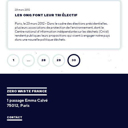
23 mars 2012
LES ONG FONT LEUR TRI ÉLECTIF
Paris, le 23 mars 2012 - Dans le cadre des élections présidentielles,
plusieurs associations de protection de l'environnement, dont le
Centre national d’information indépendante sur les déchets (Cniid)
rendent publiques leurs propositions qui visent à engager notre pays
dans une nouvelle politique déchets.
1
…
28
29
30
ZERO WASTE FRANCE
1 passage Emma Calvé
75012, Paris
CONTACT