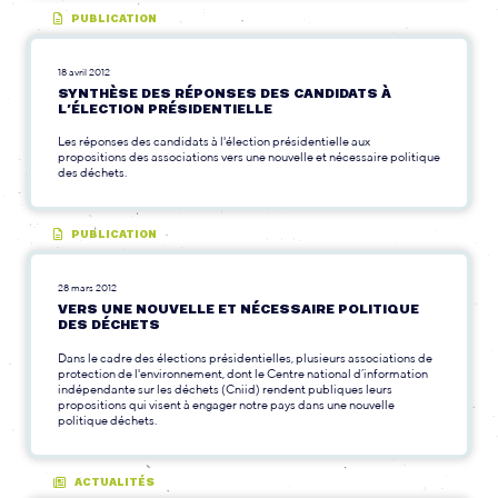
PUBLICATION
18 avril 2012
SYNTHÈSE DES RÉPONSES DES CANDIDATS À
L’ÉLECTION PRÉSIDENTIELLE
Les réponses des candidats à l'élection présidentielle aux
propositions des associations vers une nouvelle et nécessaire politique
des déchets.
PUBLICATION
28 mars 2012
VERS UNE NOUVELLE ET NÉCESSAIRE POLITIQUE
DES DÉCHETS
Dans le cadre des élections présidentielles, plusieurs associations de
protection de l'environnement, dont le Centre national d’information
indépendante sur les déchets (Cniid) rendent publiques leurs
propositions qui visent à engager notre pays dans une nouvelle
politique déchets.
ACTUALITÉS