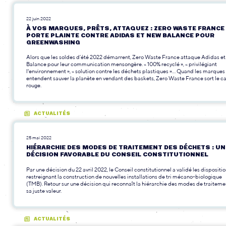
22 juin 2022
À VOS MARQUES, PRÊTS, ATTAQUEZ : ZERO WASTE FRANCE
PORTE PLAINTE CONTRE ADIDAS ET NEW BALANCE POUR
GREENWASHING
Alors que les soldes d’été 2022 démarrent, Zero Waste France attaque Adidas e
Balance pour leur communication mensongère. « 100% recyclé », « privilégiant
l'environnement », « solution contre les déchets plastiques »... Quand les marques
entendent sauver la planète en vendant des baskets, Zero Waste France sort le c
rouge.
ACTUALITÉS
25 mai 2022
HIÉRARCHIE DES MODES DE TRAITEMENT DES DÉCHETS : UN
DÉCISION FAVORABLE DU CONSEIL CONSTITUTIONNEL
Par une décision du 22 avril 2022, le Conseil constitutionnel a validé les dispositi
restreignant la construction de nouvelles installations de tri mécano-biologique
(TMB). Retour sur une décision qui reconnaît la hiérarchie des modes de traiteme
sa juste valeur.
ACTUALITÉS