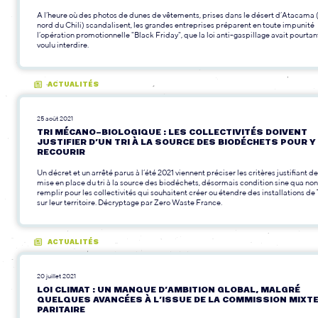
A l’heure où des photos de dunes de vêtements, prises dans le désert d’Atacama 
nord du Chili) scandalisent, les grandes entreprises préparent en toute impunité
l’opération promotionnelle "Black Friday", que la loi anti-gaspillage avait pourtan
voulu interdire.
ACTUALITÉS
25 août 2021
TRI MÉCANO-BIOLOGIQUE : LES COLLECTIVITÉS DOIVENT
JUSTIFIER D’UN TRI À LA SOURCE DES BIODÉCHETS POUR Y
RECOURIR
Un décret et un arrêté parus à l’été 2021 viennent préciser les critères justifiant de
mise en place du tri à la source des biodéchets, désormais condition sine qua non
remplir pour les collectivités qui souhaitent créer ou étendre des installations d
sur leur territoire. Décryptage par Zero Waste France.
ACTUALITÉS
20 juillet 2021
LOI CLIMAT : UN MANQUE D’AMBITION GLOBAL, MALGRÉ
QUELQUES AVANCÉES À L’ISSUE DE LA COMMISSION MIXT
PARITAIRE