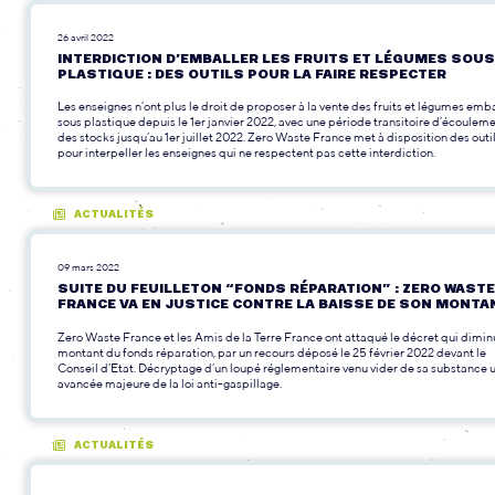
26 avril 2022
INTERDICTION D’EMBALLER LES FRUITS ET LÉGUMES SOUS
PLASTIQUE : DES OUTILS POUR LA FAIRE RESPECTER
Les enseignes n’ont plus le droit de proposer à la vente des fruits et légumes emb
sous plastique depuis le 1er janvier 2022, avec une période transitoire d’écoulem
des stocks jusqu’au 1er juillet 2022. Zero Waste France met à disposition des outi
pour interpeller les enseignes qui ne respectent pas cette interdiction.
ACTUALITÉS
09 mars 2022
SUITE DU FEUILLETON “FONDS RÉPARATION” : ZERO WASTE
FRANCE VA EN JUSTICE CONTRE LA BAISSE DE SON MONTA
Zero Waste France et les Amis de la Terre France ont attaqué le décret qui dimin
montant du fonds réparation, par un recours déposé le 25 février 2022 devant le
Conseil d’Etat. Décryptage d’un loupé réglementaire venu vider de sa substance 
avancée majeure de la loi anti-gaspillage.
ACTUALITÉS