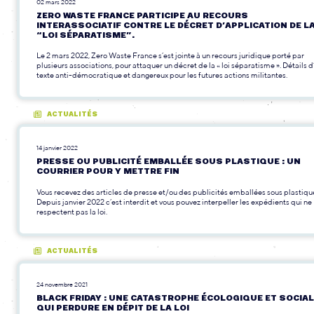
02 mars 2022
ZERO WASTE FRANCE PARTICIPE AU RECOURS
INTERASSOCIATIF CONTRE LE DÉCRET D’APPLICATION DE L
“LOI SÉPARATISME”.
Le 2 mars 2022, Zero Waste France s’est jointe à un recours juridique porté par
plusieurs associations, pour attaquer un décret de la « loi séparatisme ». Détails d
texte anti-démocratique et dangereux pour les futures actions militantes.
ACTUALITÉS
14 janvier 2022
PRESSE OU PUBLICITÉ EMBALLÉE SOUS PLASTIQUE : UN
COURRIER POUR Y METTRE FIN
Vous recevez des articles de presse et/ou des publicités emballées sous plastiqu
Depuis janvier 2022 c’est interdit et vous pouvez interpeller les expédients qui ne
respectent pas la loi.
ACTUALITÉS
24 novembre 2021
BLACK FRIDAY : UNE CATASTROPHE ÉCOLOGIQUE ET SOCIA
QUI PERDURE EN DÉPIT DE LA LOI