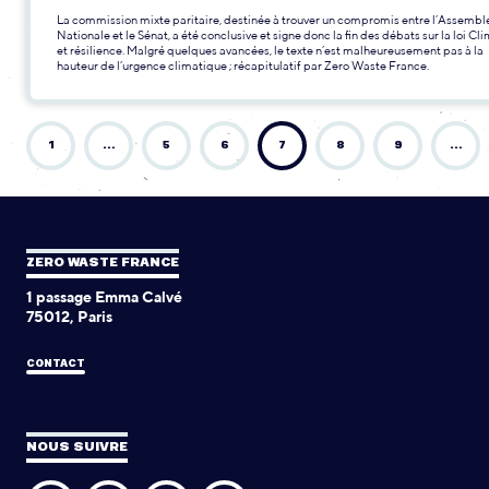
La commission mixte paritaire, destinée à trouver un compromis entre l’Assembl
Nationale et le Sénat, a été conclusive et signe donc la fin des débats sur la loi Cl
et résilience. Malgré quelques avancées, le texte n’est malheureusement pas à la
hauteur de l’urgence climatique ; récapitulatif par Zero Waste France.
1
…
5
6
7
8
9
…
ZERO WASTE FRANCE
1 passage Emma Calvé
75012, Paris
CONTACT
NOUS SUIVRE